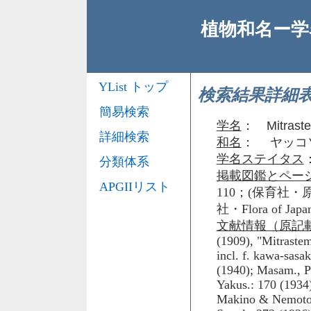
植物和名ー学名
YList トップ
検索結果詳細
簡易検索
学名
：
Mitrast
詳細検索
和名
： ヤッコ
学名ステイタス
分類体系
掲載図鑑とペー
APGIIリスト
110；(保育社・原色
社・Flora of J
文献情報（原記
(1909), "Mitrastem
incl. f. kawa-sasa
(1940); Masam., Pr
Yakus.: 170 (1934)
Makino & Nemoto, 