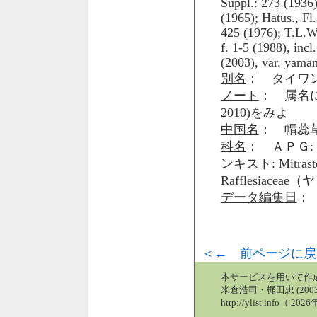
Suppl.: 273 (1936)
(1965); Hatus., Fl
425 (1976); T.L.W
f. 1-5 (1988), inc
(2003), var. yama
別名
： タイワ
ノート
： 属名につい
2010)をみよ
中国名
： 帽蕊
科名
： ＡＰＧ: 
ンキスト: Mitr
Rafflesiace
データ編集日
： 
＜← 前ページに戻
本サービスを用いて作
米倉浩司・梶田忠 (2003
http://ylist.info（ 2