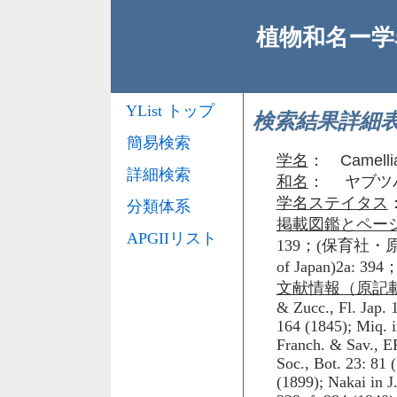
植物和名ー学名
YList トップ
検索結果詳細
簡易検索
学名
：
Camelli
詳細検索
和名
： ヤブツ
学名ステイタス
分類体系
掲載図鑑とペー
APGIIリスト
139；(保育社・原
of Japan)2a:
文献情報（原記
& Zucc., Fl. Jap. 
164 (1845); Miq. 
Franch. & Sav., EP
Soc., Bot. 23: 81 
(1899); Nakai in J