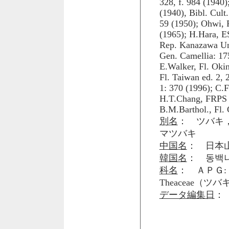
328, f. 984 (1940)
(1940), Bibl. Cult.
59 (1950); Ohwi, F
(1965); H.Hara, ES
Rep. Kanazawa Univ
Gen. Camellia: 175
E.Walker, Fl. Okin
Fl. Taiwan ed. 2, 
1: 370 (1996); C.F.
H.T.Chang, FRPS 4
B.M.Barthol., Fl. 
別名
： ツバキ
マツバキ
中国名
： 日本山
韓国名
： 동백
科名
： ＡＰＧ: 
Theaceae（ツ
データ編集日
： 