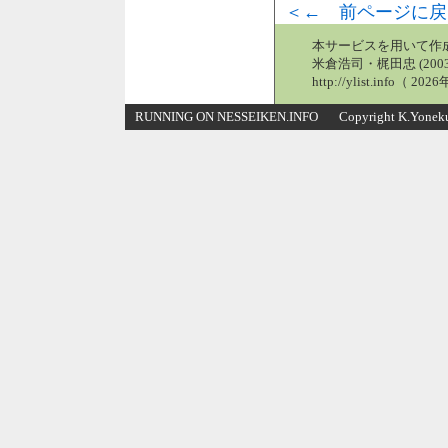
＜← 前ページに戻
本サービスを用いて作
米倉浩司・梶田忠 (2003
http://ylist.info（ 2
RUNNING ON NESSEIKEN.INFO Copyright K.Yonekura