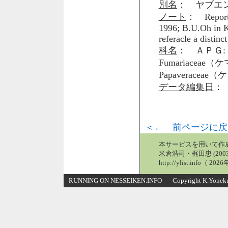
別名
： ヤブエ
ノート
： Report f
1996; B.U.Oh in Ko
referacle a distinc
科名
： ＡＰＧ: 
Fumariacea
Papaveraceae
データ編集日
： 
＜← 前ページに戻
本サービスを用いて作
米倉浩司・梶田忠 (2003
http://ylist.info（ 2
RUNNING ON NESSEIKEN.INFO Copyright K.Yonekura