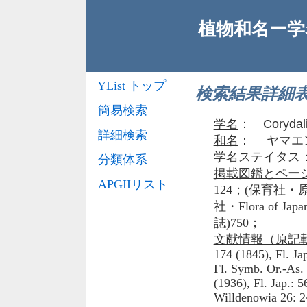
植物和名ー学名
YList トップ
検索結果詳細
簡易検索
学名
：
Corydali
詳細検索
和名
： ヤマエ
学名ステイタス
分類体系
掲載図鑑とペー
APGIIリスト
124；(保育社・原色
社・Flora of Jap
誌)750；
文献情報（原記
174 (1845), Fl. Ja
Fl. Symb. Or.-As. 
(1936), Fl. Jap.: 5
Willdenowia 26: 2