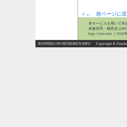
＜← 前ページに戻
本サービスを用いて作
米倉浩司・梶田忠 (2003
http://ylist.info（ 2
RUNNING ON NESSEIKEN.INFO Copyright K.Yonekura