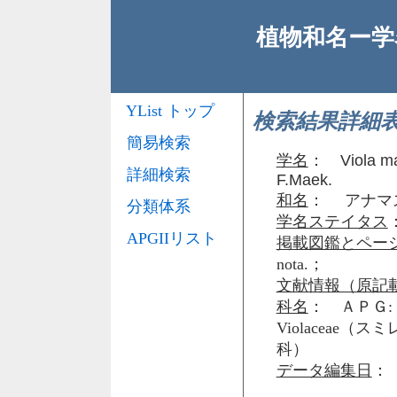
植物和名ー学名
YList トップ
検索結果詳細
簡易検索
学名
：
Viola m
詳細検索
F.Maek.
和名
： アナマ
分類体系
学名ステイタス
APGIIリスト
掲載図鑑とペー
nota.；
文献情報（原記
科名
： ＡＰＧ: 
Violaceae（ス
科）
データ編集日
： 