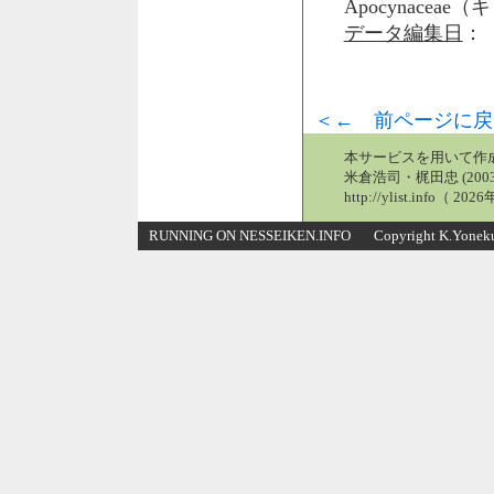
Apocynacea
データ編集日
： 
＜← 前ページに戻
本サービスを用いて作
米倉浩司・梶田忠 (2003
http://ylist.info（ 2
RUNNING ON NESSEIKEN.INFO Copyright K.Yonekura