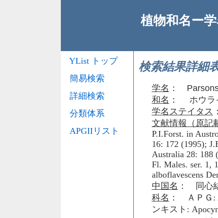
植物和名ー学名
YList トップ
検索結果詳細
簡易検索
学名
：
Parsons
詳細検索
和名
： ホウラ
学名ステイタス
分類体系
文献情報（原記
APGIIリスト
P.I.Forst. in Austr
16: 172 (1995); J.
Australia 28: 188 
Fl. Males. ser. 1, 
alboflavescens Den
中国名
： 同心結
科名
： ＡＰＧ: 
ンキスト: Apo