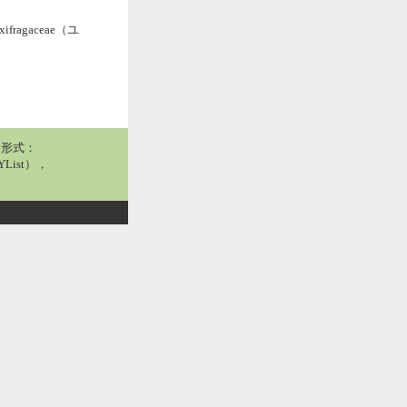
ragaceae（ユ
用形式：
List），