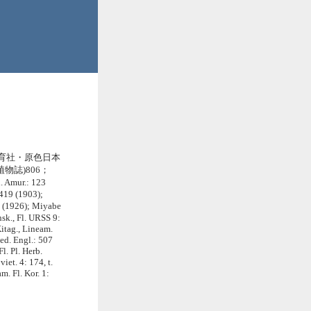
保育社・原色日本
本植物誌)806；
. Amur.: 123
 419 (1903);
8 (1926); Miyabe
nsk., Fl. URSS 9:
itag., Lineam.
 ed. Engl.: 507
l. Pl. Herb.
viet. 4: 174, t.
m. Fl. Kor. 1: