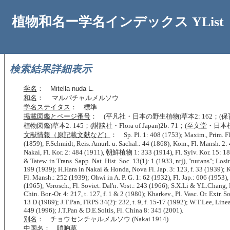
植物和名ー学名インデックス YList
検索結果詳細表示
学名
：
Mitella nuda L.
和名
： マルバチャルメルソウ
学名ステイタス
： 標準
掲載図鑑とページ番号
： (平凡社・日本の野生植物)草本2: 162；(
植物図鑑)草本2: 145；(講談社・Flora of Japan)2b: 71；(至文堂・日
文献情報（原記載文献など）
： Sp. Pl. 1: 408 (1753); Maxim., Prim. Fl
(1859); F.Schmidt, Reis. Amurl. u. Sachal.: 44 (1868); Kom., Fl. Mansh. 2:
Nakai, Fl. Kor. 2: 484 (1911), 朝鮮植物 1: 333 (1914), Fl. Sylv. Kor. 15: 1
& Tatew. in Trans. Sapp. Nat. Hist. Soc. 13(1): 1 (1933, ntj), "nutans"; Losi
199 (1939); H.Hara in Nakai & Honda, Nova Fl. Jap. 3: 123, f. 33 (1939); K
Fl. Mansh.: 252 (1939); Ohwi in A. P. G. 1: 62 (1932), Fl. Jap.: 606 (1953),
(1965); Vorosch., Fl. Soviet. Dal'n. Vost.: 243 (1966); S.X.Li & Y.L.Chang, F
Chin. Bor.-Or. 4: 217, t. 127, f. 1 & 2 (1980); Kharkev., Pl. Vasc. Or. Extr. So
13 D (1989); J.T.Pan, FRPS 34(2): 232, t. 9, f. 15-17 (1992); W.T.Lee, Linea
449 (1996); J.T.Pan & D.E.Soltis, Fl. China 8: 345 (2001).
別名
： チョウセンチャルメルソウ (Nakai 1914)
中国名
： 嗩吶草