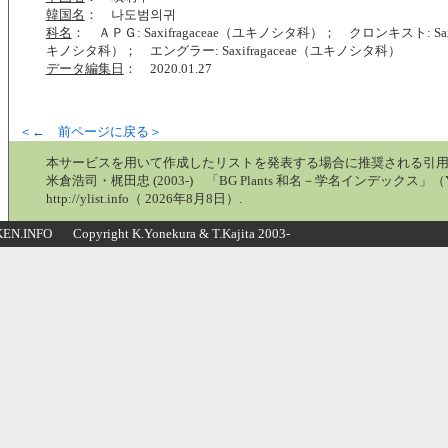
韓国名
： 나도범의귀
科名
： ＡＰＧ: Saxifragaceae（ユキノシタ科）； クロンキスト: Saxif
キノシタ科）； エングラー: Saxifragaceae（ユキノシタ科）
データ編集日
： 2020.01.27
＜← 前ページに戻る＞
本サービスを用いて作成したリストを発表する場合に推奨される引
米倉浩司・梶田忠 (2003-) 「BG Plants 和名－学名インデックス」（Y
http://ylist.info（ 2026年8月8日）.
N.INFO Copyright K.Yonekura & T.Kajita 2003-