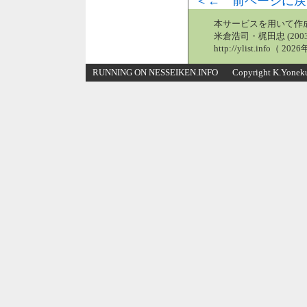
＜← 前ページに戻
本サービスを用いて作
米倉浩司・梶田忠 (2003
http://ylist.info（ 2
RUNNING ON NESSEIKEN.INFO Copyright K.Yonekura