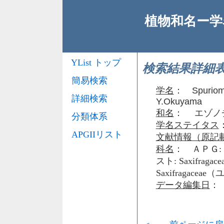
植物和名ー学名
YList トップ
検索結果詳細
簡易検索
学名
：
Spuriomi
詳細検索
Y.Okuyama
和名
： エゾノ
分類体系
学名ステイタス
APGIIリスト
文献情報（原記
科名
： ＡＰＧ: 
スト: Saxifr
Saxifragace
データ編集日
： 