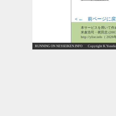
＜← 前ページに戻
本サービスを用いて作
米倉浩司・梶田忠 (2003
http://ylist.info（ 2
RUNNING ON NESSEIKEN.INFO Copyright K.Yonekura