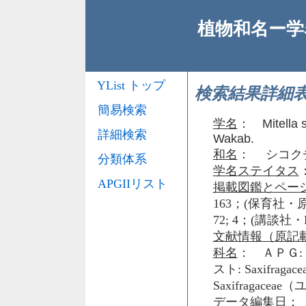
植物和名ー学名
YList トップ
検索結果詳細
簡易検索
学名
：
Mitella 
詳細検索
Wakab.
和名
： シコク
分類体系
学名ステイタス
APGIIリスト
掲載図鑑とペー
163；(保育社・原色日
72; 4；(講談社・Flo
文献情報（原記
科名
： ＡＰＧ: 
スト: Saxifr
Saxifragace
データ編集日
： 