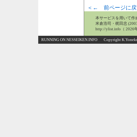
＜← 前ページに戻
本サービスを用いて作
米倉浩司・梶田忠 (2003
http://ylist.info（ 2
RUNNING ON NESSEIKEN.INFO Copyright K.Yonekura