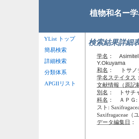
植物和名ー学名
YList トップ
検索結果詳細
簡易検索
学名
：
Asimite
詳細検索
Y.Okuyama
和名
： トサノ
分類体系
学名ステイタス
APGIIリスト
文献情報（原記
別名
： トサチャルメ
科名
： ＡＰＧ: 
スト: Saxifr
Saxifragace
データ編集日
： 