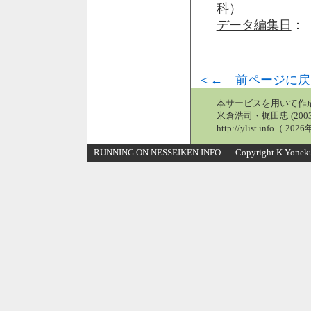
科）
データ編集日
： 
＜← 前ページに戻
本サービスを用いて作
米倉浩司・梶田忠 (2003
http://ylist.info（ 2
RUNNING ON NESSEIKEN.INFO Copyright K.Yonekura