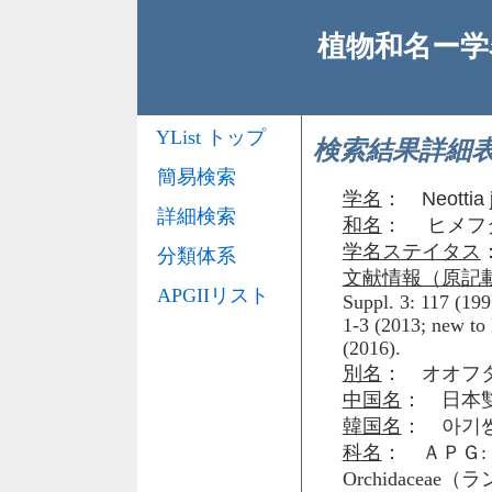
植物和名ー学名
YList トップ
検索結果詳細
簡易検索
学名
：
Neottia
詳細検索
和名
： ヒメフ
学名ステイタス
分類体系
文献情報（原記
APGIIリスト
Suppl. 3: 117 (1995
1-3 (2013; new to 
(2016).
別名
： オオフタバ
中国名
： 日本雙
韓国名
： 아기
科名
： ＡＰＧ: 
Orchidaceae