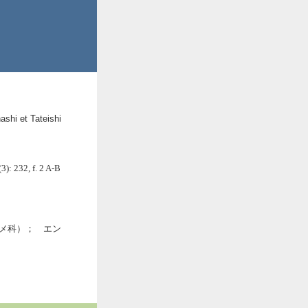
ashi et Tateishi
3): 232, f. 2 A-B
（マメ科）； エン