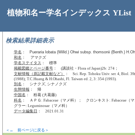
植物和名ー学名インデックス YList
検索結果詳細表示
学名
：
Pueraria lobata (Willd.) Ohwi subsp. thomsonii (Benth.) H.Oh
和名
： アマクズ
学名ステイタス
： 標準
掲載図鑑とページ番号
： (講談社・Flora of Japan)2b: 274；
文献情報（原記載文献など）
： Sci. Rep. Tohoku Univ. ser. 4, Biol. 39(
(1988); T.C.Huang & H.Ohashi, Fl. Taiwan ed. 2, 3: 354 (1993).
別名
： シナクズ, シナノクズ
生態情報
： 帰
中国名
： 粉葛 (大葛藤)
科名
： ＡＰＧ: Fabaceae（マメ科）； クロンキスト: Fabaceae
グラー: Leguminosae（マメ科）
データ編集日
： 2021.01.31
＜← 前ページに戻る＞