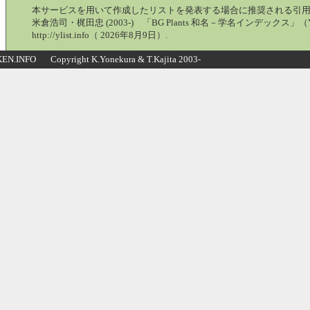
本サービスを用いて作成したリストを発表する場合に推奨される引
米倉浩司・梶田忠 (2003-) 「BG Plants 和名－学名インデックス」（Y
http://ylist.info（ 2026年8月9日）.
N.INFO Copyright K.Yonekura & T.Kajita 2003-