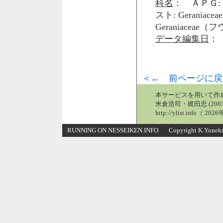
科名
： ＡＰＧ: 
スト: Gerani
Geraniaceae
データ編集日
： 
＜← 前ページに戻
本サービスを用いて作
米倉浩司・梶田忠 (2003
http://ylist.info（ 2
RUNNING ON NESSEIKEN.INFO Copyright K.Yonekura