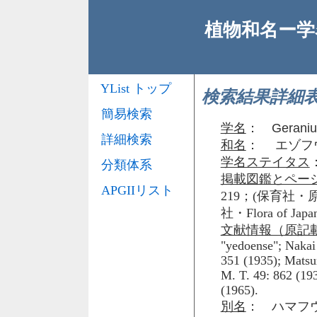
植物和名ー学名
YList トップ
検索結果詳細
簡易検索
学名
：
Geraniu
詳細検索
和名
： エゾフ
学名ステイタス
分類体系
掲載図鑑とペー
APGIIリスト
219；(保育社・原色
社・Flora of J
文献情報（原記
"yedoense"; Nakai 
351 (1935); Matsum
M. T. 49: 862 (193
(1965).
別名
： ハマフ