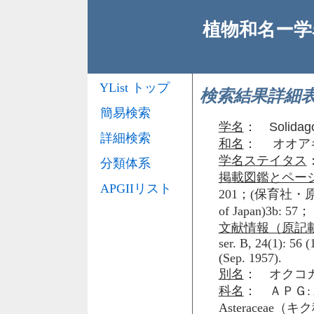
植物和名ー学名
YList トップ
検索結果詳細
簡易検索
学名
：
Solidag
詳細検索
和名
： オオア
学名ステイタス
分類体系
掲載図鑑とペー
APGIIリスト
201；(保育社・原
of Japan)3b: 57；
文献情報（原記
ser. B, 24(1): 56 
(Sep. 1957).
別名
： オクコ
科名
： ＡＰＧ: 
Asteraceae（