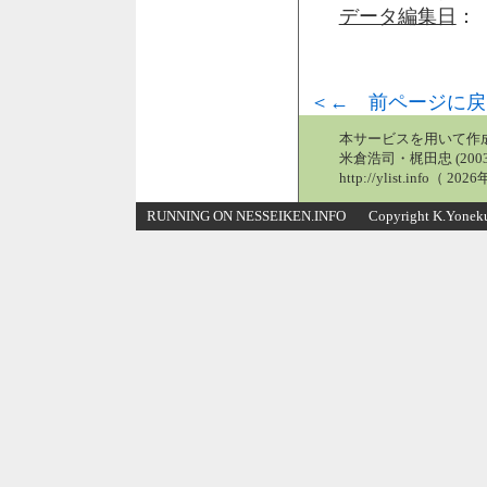
データ編集日
： 
＜← 前ページに戻
本サービスを用いて作
米倉浩司・梶田忠 (2003
http://ylist.info（ 2
RUNNING ON NESSEIKEN.INFO Copyright K.Yonekura