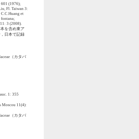
: 601 (1976);
Liu, Fl. Taiwan 3:
); C.C.Huang et
. fontana;
11: 3 (2008).
よれば，日本を含め東ア
kerで，日本で記録
daceae（カタバ
auc. 1: 355
es Moscou 11(4):
daceae（カタバ