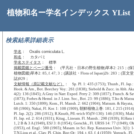
植物和名ー学名インデックス YList
検索結果詳細表示
学名
：
Oxalis corniculata L.
和名
： カタバミ
学名ステイタス
： 標準
掲載図鑑とページ番号
： (平凡社・日本の野生植物)草本2: 215；(
植物図鑑)草本2: 85, f. 47; 3；(講談社・Flora of Japan)2b: 283；
誌)929；
文献情報（原記載文献など）
： Sp. Pl. 1: 435 (1753); Thunb., Fl. Jap.:
Hook. & Arn., Bot. Beechey Voy.: 261 (1838); Siebold & Zucc. in Abh. A
4(2): 136 (1845); A.Gray in Narr. Exped. Perry 2: 309 (1857); Franch. & Sav
(1873); Forbes & Hemsl. in J. Linn. Soc., Bot. 23: 99 (1886); T.Ito & Matsu
Lutch. 1: 350 (1899); Kom., Fl. Mansh. 2: 662 (1904); Matsum. & Hayata,
68 (1906); Nakai, Fl. Kor. 1: 108 (1909), 朝鮮植物上巻: 181, f. 215 (1914)
Pl. Jap. 2(2): 286 (1912); R.Knuth, Pfl.-reich 95(IV-130): 146 (1930); Ma
Fl. Jap. ed. 2: 614 (1931); Kitag., Lineam. Fl. Mansh.: 298 (1939); H.Hara in 
1, 2 B & 3 A (1949), ESJ 3: 8 (1954); Gorschk., Fl. URSS 14: 77 (1949); Ohw
(1953), ed. Engl.: 580 (1965); Masam. in Sci. Rep. Kanazawa Univ. 3(1): 1
T.N.Liou et al., Clav. Pl. Chin. Bor.-Or.: 194, t. 63, f. 4 (1959); Vorosch., Fl.