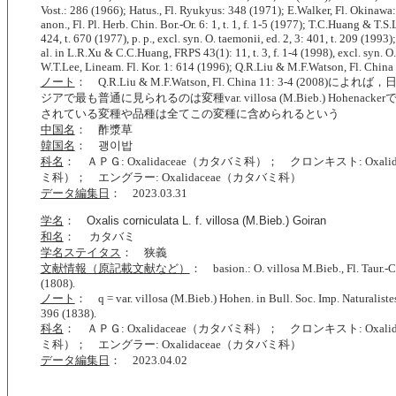
Vost.: 286 (1966); Hatus., Fl. Ryukyus: 348 (1971); E.Walker, Fl. Okinawa
anon., Fl. Pl. Herb. Chin. Bor.-Or. 6: 1, t. 1, f. 1-5 (1977); T.C.Huang & T.S.
424, t. 670 (1977), p. p., excl. syn. O. taemonii, ed. 2, 3: 401, t. 209 (1993
al. in L.R.Xu & C.C.Huang, FRPS 43(1): 11, t. 3, f. 1-4 (1998), excl. syn. O
W.T.Lee, Lineam. Fl. Kor. 1: 614 (1996); Q.R.Liu & M.F.Watson, Fl. China 
ノート
： Q.R.Liu & M.F.Watson, Fl. China 11: 3-4 (2008)に
ジアで最も普通に見られるのは変種var. villosa (M.Bieb.) Hohenac
されている変種や品種は全てこの変種に含められるという
中国名
： 酢漿草
韓国名
： 괭이밥
科名
： ＡＰＧ: Oxalidaceae（カタバミ科）； クロンキスト: Oxali
ミ科）； エングラー: Oxalidaceae（カタバミ科）
データ編集日
： 2023.03.31
学名
：
Oxalis corniculata L. f. villosa (M.Bieb.) Goiran
和名
： カタバミ
学名ステイタス
： 狭義
文献情報（原記載文献など）
： basion.: O. villosa M.Bieb., Fl. Taur.-C
(1808).
ノート
： q = var. villosa (M.Bieb.) Hohen. in Bull. Soc. Imp. Naturalist
396 (1838).
科名
： ＡＰＧ: Oxalidaceae（カタバミ科）； クロンキスト: Oxali
ミ科）； エングラー: Oxalidaceae（カタバミ科）
データ編集日
： 2023.04.02