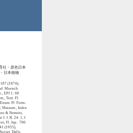
保育社・原色日本
(至文堂・日本植物
 187 (1874);
kad. Muench.
., EPJ 1: 69
m., Tent. Fl.
 Enum. Pl. Form.:
; Matsum., Index
kino & Nemoto,
J. J. B. 24: 1, f.
i, Fl. Jap.: 706
41 (1955);
 Soviet. Dal'n.