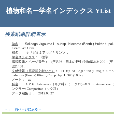
植物和名ー学名インデックス YList
検索結果詳細表示
学名
：
Solidago virgaurea L. subsp. leiocarpa (Benth.) Hultén f. pa
Kitam. ex Ohwi
和名
： キリガミネアキノキリンソウ
学名ステイタス
： 標準
掲載図鑑とページ番号
： (平凡社・日本の野生植物)草本3: 200；(
誌)1458；
文献情報（原記載文献など）
： Fl. Jap. ed. Engl.: 868 (1965), n. n. = S.
paludosa (Honda) Kitam., Comp. Jap. 1: 396 (1937).
ノート
： zq
科名
： ＡＰＧ: Asteraceae（キク科）； クロンキスト: Asterace
ングラー: Compositae（キク科）
データ編集日
： 2012.05.27
＜← 前ページに戻る＞