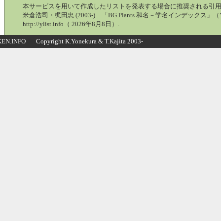
本サービスを用いて作成したリストを発表する場合に推奨される引
米倉浩司・梶田忠 (2003-) 「BG Plants 和名－学名インデックス」（Y
http://ylist.info（ 2026年8月8日）.
N.INFO Copyright K.Yonekura & T.Kajita 2003-