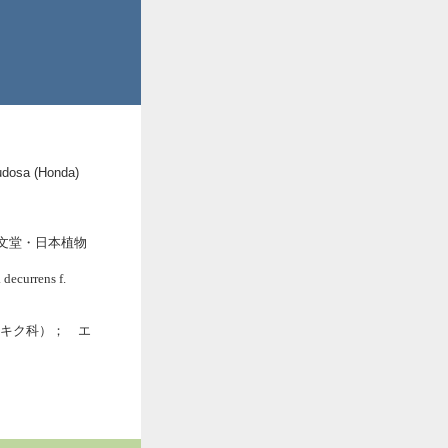
ludosa (Honda)
至文堂・日本植物
 decurrens f.
ae（キク科）； エ