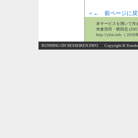
＜← 前ページに戻
本サービスを用いて作
米倉浩司・梶田忠 (2003
http://ylist.info（ 2
RUNNING ON NESSEIKEN.INFO Copyright K.Yonekura