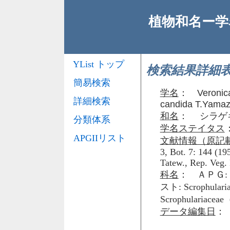
植物和名ー学名
YList トップ
検索結果詳細
簡易検索
学名
：
Veronic
詳細検索
candida T.Yamaz
和名
： シラゲ
分類体系
学名ステイタス
APGIIリスト
文献情報（原記
3, Bot. 7: 144 (19
Tatew., Rep. Veg. 
科名
： ＡＰＧ: 
スト: Scroph
Scrophulari
データ編集日
： 