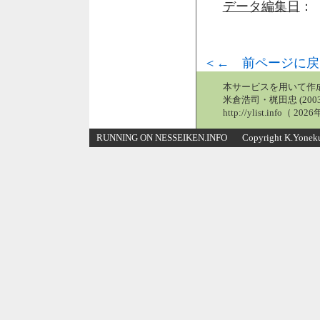
データ編集日
： 
＜← 前ページに戻
本サービスを用いて作
米倉浩司・梶田忠 (2003
http://ylist.info（ 2
RUNNING ON NESSEIKEN.INFO Copyright K.Yonekura