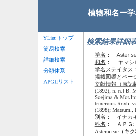
植物和名ー学名
YList トップ
検索結果詳細
簡易検索
学名
：
Aster s
詳細検索
和名
： ヤマシ
学名ステイタス
分類体系
掲載図鑑とペー
APGIIリスト
文献情報（原記
(1892), n. n.] B. 
Soejima & Mot.Ito 
trinervius Roxb. v
(1898); Matsum., I
別名
： イナカギク 
科名
： ＡＰＧ: 
Asteraceae（