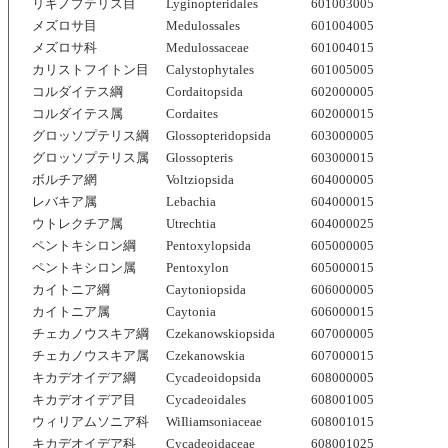
リギノプテリス目
Lyginopteridales
601003005
メズロサ目
Medulossales
601004005
メズロサ科
Medulossaceae
601004015
カリストフイトン目
Calystophytales
601005005
コルダイテス綱
Cordaitopsida
602000005
コルダイテス属
Cordaites
602000015
グロッソプテリス綱
Glossopteridopsida
603000005
グロッソプテリス属
Glossopteris
603000015
ボルチア網
Voltziopsida
604000005
レバキア属
Lebachia
604000015
ウトレクチア属
Utrechtia
604000025
ペントキシロン綱
Pentoxylopsida
605000005
ペントキシロン属
Pentoxylon
605000015
カイトニア綱
Caytoniopsida
606000005
カイトニア属
Caytonia
606000015
チェカノウスキア綱
Czekanowskiopsida
607000005
チェカノウスキア属
Czekanowskia
607000015
キカデオイデア綱
Cycadeoidopsida
608000005
キカデオイデア目
Cycadeoidales
608001005
ウィリアムソニア科
WiIliamsoniaceae
608001015
キカデオイデア科
Cycadeoidaceae
608001025