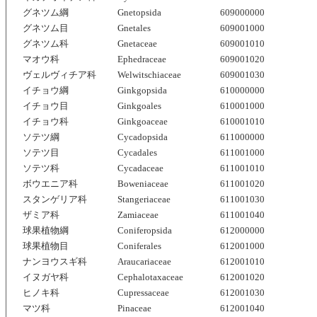
グネツム綱
Gnetopsida
609000000
グネツム目
Gnetales
609001000
グネツム科
Gnetaceae
609001010
マオウ科
Ephedraceae
609001020
ヴェルヴィチア科
Welwitschiaceae
609001030
イチョウ綱
Ginkgopsida
610000000
イチョウ目
Ginkgoales
610001000
イチョウ科
Ginkgoaceae
610001010
ソテツ綱
Cycadopsida
611000000
ソテツ目
Cycadales
611001000
ソテツ科
Cycadaceae
611001010
ボウエニア科
Boweniaceae
611001020
スタンゲリア科
Stangeriaceae
611001030
ザミア科
Zamiaceae
611001040
球果植物綱
Coniferopsida
612000000
球果植物目
Coniferales
612001000
ナンヨウスギ科
Araucariaceae
612001010
イヌガヤ科
Cephalotaxaceae
612001020
ヒノキ科
Cupressaceae
612001030
マツ科
Pinaceae
612001040