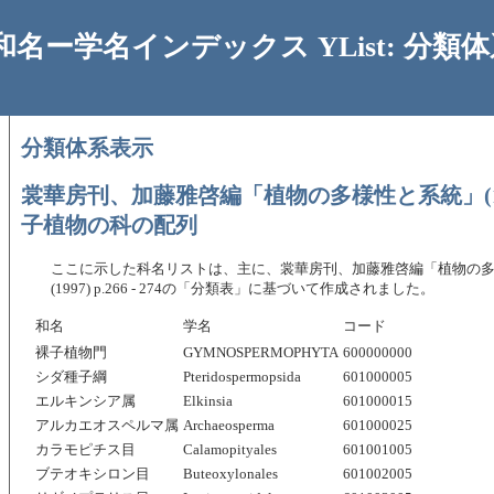
和名ー学名インデックス YList: 分類
分類体系表示
裳華房刊、加藤雅啓編「植物の多様性と系統」(19
子植物の科の配列
ここに示した科名リストは、主に、裳華房刊、加藤雅啓編「植物の
(1997) p.266 - 274の「分類表」に基づいて作成されました。
和名
学名
コード
裸子植物門
GYMNOSPERMOPHYTA
600000000
シダ種子綱
Pteridospermopsida
601000005
エルキンシア属
Elkinsia
601000015
アルカエオスペルマ属
Archaeosperma
601000025
カラモピチス目
Calamopityales
601001005
ブテオキシロン目
Buteoxylonales
601002005