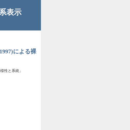
体系表示
97)による裸
多様性と系統」