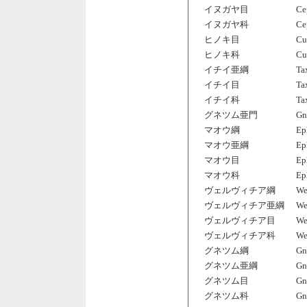
イヌガヤ目
Ce
イヌガヤ科
Ce
ヒノキ目
Cu
ヒノキ科
Cu
イチイ亜綱
Ta
イチイ目
Ta
イチイ科
Ta
グネツム亜門
Gn
マオウ綱
Ep
マオウ亜綱
Ep
マオウ目
Ep
マオウ科
Ep
ヴェルヴィチア綱
We
ヴェルヴィチア亜綱
We
ヴェルヴィチア目
We
ヴェルヴィチア科
We
グネツム綱
Gn
グネツム亜綱
Gn
グネツム目
Gn
グネツム科
Gn