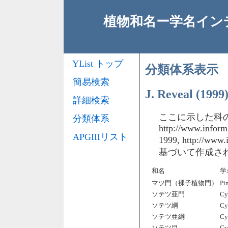
植物和名ー学名インデッ
YList トップ
分類体系表示
簡易検索
J. Reveal
詳細検索
ここに示した科の配列は、
分類体系
http://www.infor
APGIIIリスト
1999, http://www
基づいて作成さ
和名
学
マツ門（裸子植物門）
Pi
ソテツ亜門
Cy
ソテツ綱
Cy
ソテツ亜綱
Cy
ソテツ目
Cy