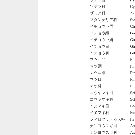
ソテツ科
Cy
ザミア科
Za
スタンゲリア科
St
イチョウ亜門
Gi
イチョウ綱
Gi
イチョウ亜綱
Gi
イチョウ目
Gi
イチョウ科
Gi
マツ亜門
Pi
マツ綱
Pi
マツ亜綱
Pi
マツ目
Pi
マツ科
Pi
コウヤマキ目
Sc
コウヤマキ科
Sc
イヌマキ目
Po
イヌマキ科
Po
フィロクラドゥス科
Ph
ナンヨウスギ目
Ar
ナンヨウスギ科
Ar