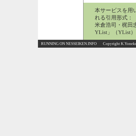
本サービスを用
れる引用形式：
米倉浩司・梶田忠
YList」（YList），ht
RUNNING ON NESSEIKEN.INFO Copyright K.Yonekura